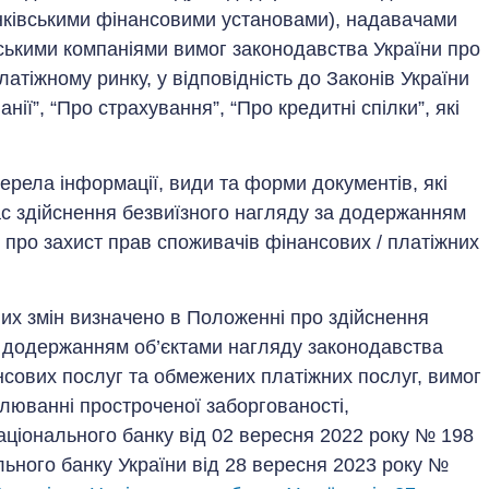
анківськими фінансовими установами), надавачами
ськими компаніями вимог законодавства України про
латіжному ринку, у відповідність до Законів України
нії”, “Про страхування”, “Про кредитні спілки”, які
рела інформації, види та форми документів, які
с здійснення безвиїзного нагляду за додержанням
 про захист прав споживачів фінансових / платіжних
их змін визначено в Положенні про здійснення
 додержанням об’єктами нагляду законодавства
нсових послуг та обмежених платіжних послуг, вимог
люванні простроченої заборгованості,
іонального банку від 02 вересня 2022 року № 198
льного банку України від 28 вересня 2023 року №