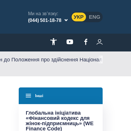
Ми на зв’язку:
УКР
ENG
(044) 501-18-78
 до Положення про здійснення Національним банком У
Інші
Глобальна ініціатива
«Фінансовий кодекс для
жінок-підприємниць» (WE
Finance Code)