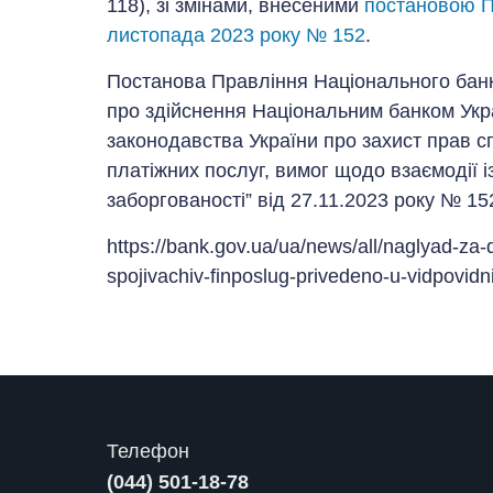
118), зі змінами, внесеними
постановою П
листопада 2023 року № 152
.
Постанова Правління Національного бан
про здійснення Національним банком Укр
законодавства України про захист прав 
платіжних послуг, вимог щодо взаємодії 
заборгованості” від 27.11.2023 року № 1
https://bank.gov.ua/ua/news/all/naglyad-za
spojivachiv-finposlug-privedeno-u-vidpovid
Телефон
(044) 501-18-78