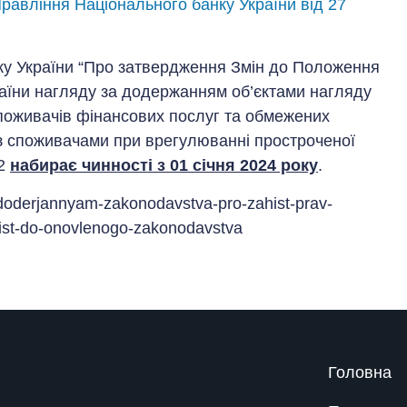
равління Національного банку України від 27
ку України “Про затвердження Змін до Положення
аїни нагляду за додержанням об’єктами нагляду
споживачів фінансових послуг та обмежених
із споживачами при врегулюванні простроченої
52
набирає чинності з 01 січня 2024 року
.
-doderjannyam-zakonodavstva-pro-zahist-prav-
nist-do-onovlenogo-zakonodavstva
Головна