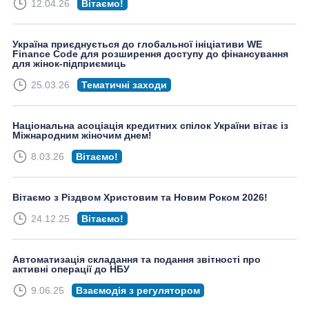
12.04.26
Вітаємо!
Україна приєднується до глобальної ініціативи WE
Finance Code для розширення доступу до фінансування
для жінок-підприємиць
25.03.26
Тематичні заходи
Національна асоціація кредитних спілок України вітає із
Міжнародним жіночим днем!
8.03.26
Вітаємо!
Вітаємо з Різдвом Христовим та Новим Роком 2026!
24.12.25
Вітаємо!
Автоматизація складання та подання звітності про
активні операції до НБУ
9.06.25
Взаємодія з регулятором