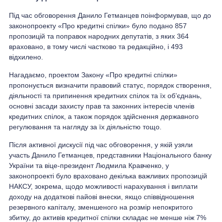
Під час обговорення Данило Гетманцев поінформував, що до
законопроекту «Про кредитні спілки» було подано 857
пропозицій та поправок народних депутатів, з яких 364
враховано, в тому числі частково та редакційно, і 493
відхилено.
Нагадаємо, проектом Закону «Про кредитні спілки»
пропонується визначити правовий статус, порядок створення,
діяльності та припинення кредитних спілок та їх об’єднань,
основні засади захисту прав та законних інтересів членів
кредитних спілок, а також порядок здійснення державного
регулювання та нагляду за їх діяльністю тощо.
Після активної дискусії під час обговорення, у якій узяли
участь Данило Гетманцев, представники Національного банку
України та віце-президент Людмила Кравченко, у
законопроекті було враховано декілька важливих пропозицій
НАКСУ, зокрема, щодо можливості нарахування і виплати
доходу на додаткові пайові внески, якщо співвідношення
резервного капіталу, зменшеного на розмір непокритого
збитку, до активів кредитної спілки складає не менше ніж 7%