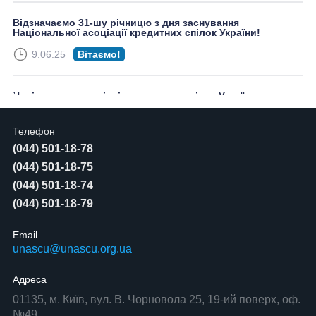
Відзначаємо 31-шу річницю з дня заснування
Національної асоціації кредитних спілок України!
9.06.25
Вітаємо!
Національна асоціація кредитних спілок України щиро
вітає всіх зі Світлим Воскресінням Христовим!
18.04.25
Вітаємо!
Телефон
(044) 501-18-78
(044) 501-18-75
Національна асоціація кредитних спілок України щиро
вітає вас із Міжнародним жіночим днем!
(044) 501-18-74
7.03.25
Вітаємо!
(044) 501-18-79
Email
Національна асоціація кредитних спілок України щиро
unascu@unascu.org.ua
вітає усіх із Різдвом Христовим і Новим 2025 роком!
23.12.24
Вітаємо!
Адреса
01135, м. Київ, вул. В. Чорновола 25, 19-ий поверх, оф.
№49