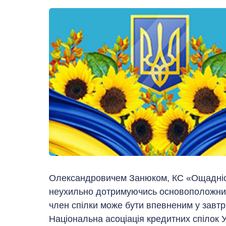
Олександровичем Занюком, КС «Ощадність
неухильно дотримуючись основоположних 
член спілки може бути впевненим у завтр
Національна асоціація кредитних спілок 