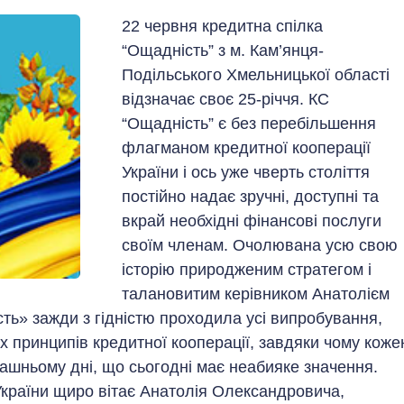
22 червня кредитна спілка
“Ощадність” з м. Кам’янця-
Подільського Хмельницької області
відзначає своє 25-річчя. КС
“Ощадність” є без перебільшення
флагманом кредитної кооперації
України і ось уже чверть століття
постійно надає зручні, доступні та
вкрай необхідні фінансові послуги
своїм членам. Очолювана усю свою
історію природженим стратегом і
талановитим керівником Анатолієм
» зажди з гідністю проходила усі випробування,
принципів кредитної кооперації, завдяки чому коже
ашньому дні, що сьогодні має неабияке значення.
України щиро вітає Анатолія Олександровича,