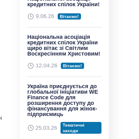
кредитних спілок України!
9.06.26
Вітаємо!
Національна асоціація
кредитних спілок України
щиро вітає зі Світлим
Воскресінням Христовим!
12.04.26
Вітаємо!
Україна приєднується до
глобальної ініціативи WE
Finance Code для
розширення доступу до
фінансування для жінок-
підприємиць
н
Тематичні
25.03.26
заходи