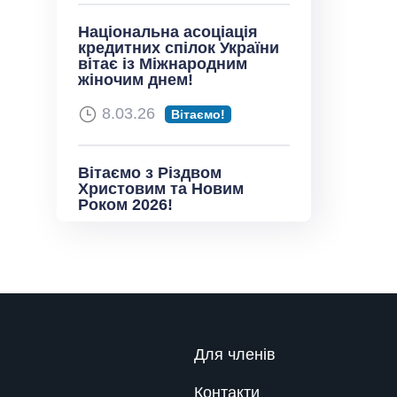
Національна асоціація
кредитних спілок України
вітає із Міжнародним
жіночим днем!
8.03.26
Вітаємо!
Вітаємо з Різдвом
Христовим та Новим
Роком 2026!
24.12.25
Вітаємо!
Автоматизація складання
та подання звітності про
активні операції до НБУ
Для членів
Взаємодія з
9.06.25
регулятором
Контакти