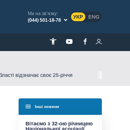
Ми на зв’язку:
УКР
ENG
(044) 501-18-78
ласті відзначає своє 25-річчя
Інші новини
Вітаємо з 32-ою річницею
Національної асоціації