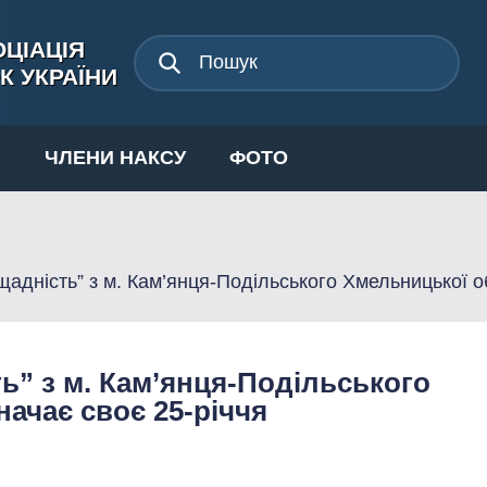
ЦІАЦІЯ
К УКРАЇНИ
И
ЧЛЕНИ НАКСУ
ФОТО
адність” з м. Кам’янця-Подільського Хмельницької об
ь” з м. Кам’янця-Подільського
начає своє 25-річчя